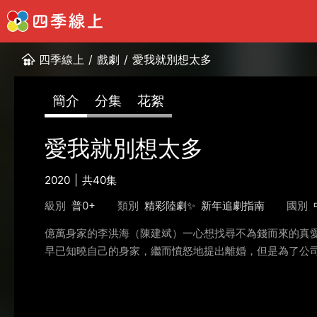
四季線上
/
戲劇
/
愛我就別想太多
簡介
分集
花絮
愛我就別想太多
2020
共40集
級別
普0+
類別
精彩陸劇✨
新年追劇指南
國別
億萬身家的李洪海（陳建斌）一心想找尋不為錢而來的真
早已知曉自己的身家，繼而憤怒地提出離婚，但是為了公