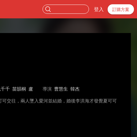
登入
訂購方案
孔千千
苗韻桐
盧
導演
曹慧生
韓杰
可可交往，兩人墜入愛河並結婚，婚後李洪海才發覺夏可可