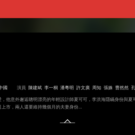
中國
演員
陳建斌
李一桐
潘粵明
許文廣
周知
張姝
曹然然
愛，他意外邂逅聰明漂亮的年輕設計師夏可可，李洪海隱瞞身份與夏
司上市，兩人還要維持幾個月的夫妻身份…