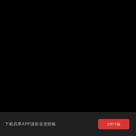
下載四季APP讓影音更順暢
立即下載