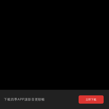
下載四季APP讓影音更順暢
立即下載