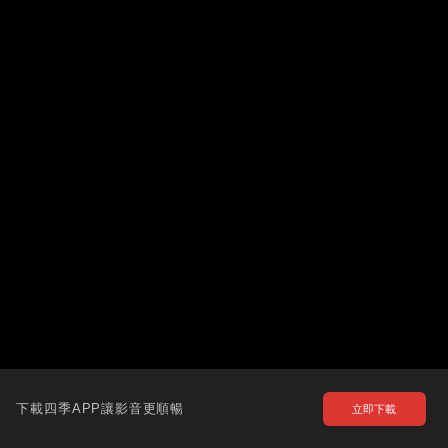
下載四季APP讓影音更順暢
立即下載