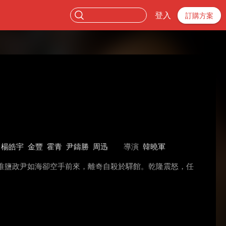
登入
訂購方案
楊皓宇
金豐
霍青
尹鑄勝
周迅
導演
韓曉軍
淮鹽政尹如海卻空手前來，離奇自殺於驛館。乾隆震怒，任