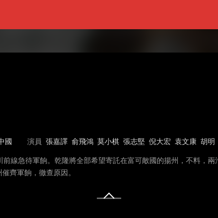
中國
演員
張嘉譯
俞飛鴻
莫小棋
張志堅
倪大宏
袁文康
胡明
四川前線急待軍餉。乾隆將全部希望寄託在富可敵國的揚州，不料，兩
州催齊軍餉，徹查原因。