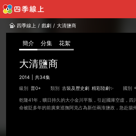
四季線上
/
戲劇
/
大清鹽商
簡介
分集
花絮
大清鹽商
2014
共34集
級別
普0+
類別
古裝及歷史劇
精彩陸劇✨
國別
乾隆41年，曠日持久的大小金川平叛，引起國庫空虛，
命被貶多年的前廣東巡撫阿克占為新任兩淮鹽政，急赴揚