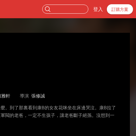
登入
訂購方案
蕭雅軒
導演
張修誠
麼。到了那裏看到康B的女友花咪坐在床邊哭泣。康B拉了
是軍閥的老爸，一定不生孩子，讓老爸斷子絕孫。沒想到一