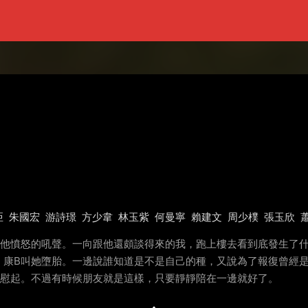
亞
朱國宏
游詩璟
方少韋
林玉紫
何曼寧
賴建文
周少樸
張玉欣
到他憤怒的吼聲。一向跟他還頗談得來的我，跑上樓去看到底發生了什
，康B叫她墮胎。一邊說誰知道是不是自己的種，又說為了報復曾經
安慰起。不過有時候朋友就是這樣，只要靜靜陪在一邊就好了。