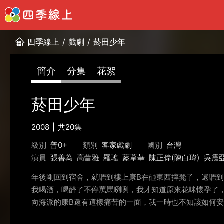
四季線上
/
戲劇
/
菸田少年
簡介
分集
花絮
菸田少年
2008
共20集
級別
普0+
類別
客家戲劇
國別
台灣
演員
張善為
高蕾雅
羅瑤
藍葦華
陳正偉(陳白瑋)
吳震
年後剛回到宿舍，就聽到樓上康B在砸東西摔凳子，還聽
我喝酒，喝醉了不停罵罵咧咧，我才知道原來花咪懷孕了
向海派的康B還有這樣痛苦的一面，我一時也不知該如何