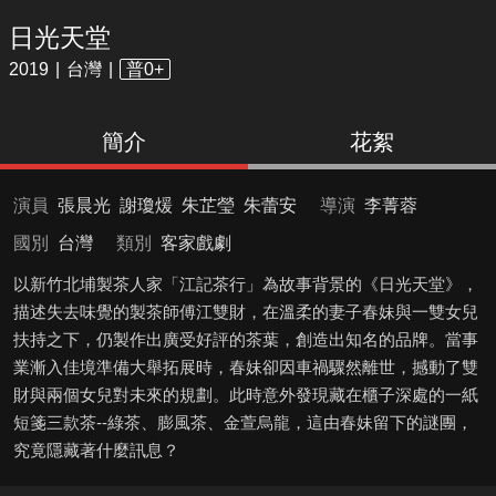
日光天堂
2019
台灣
普0+
簡介
花絮
演員
張晨光
謝瓊煖
朱芷瑩
朱蕾安
導演
李菁蓉
國別
台灣
類別
客家戲劇
以新竹北埔製茶人家「江記茶行」為故事背景的《日光天堂》，
描述失去味覺的製茶師傅江雙財，在溫柔的妻子春妹與一雙女兒
扶持之下，仍製作出廣受好評的茶葉，創造出知名的品牌。當事
業漸入佳境準備大舉拓展時，春妹卻因車禍驟然離世，撼動了雙
財與兩個女兒對未來的規劃。此時意外發現藏在櫃子深處的一紙
短箋三款茶--綠茶、膨風茶、金萱烏龍，這由春妹留下的謎團，
究竟隱藏著什麼訊息？