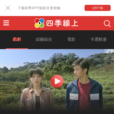
下載四季APP讓影音更順暢
立即下載
戲劇
綜藝綜合
電影
卡通動漫