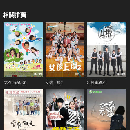
相關推薦
共23集
共10集
共20集
花樹下的約定
女孩上場2
出境事務所