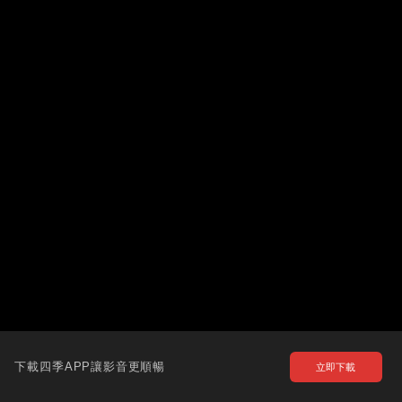
下載四季APP讓影音更順暢
立即下載