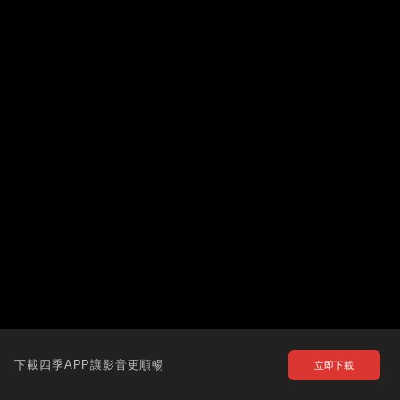
下載四季APP讓影音更順暢
立即下載