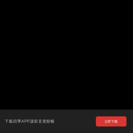
下載四季APP讓影音更順暢
立即下載