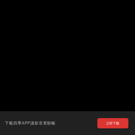
下載四季APP讓影音更順暢
立即下載