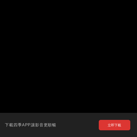
下載四季APP讓影音更順暢
立即下載