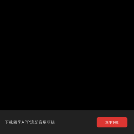
下載四季APP讓影音更順暢
立即下載