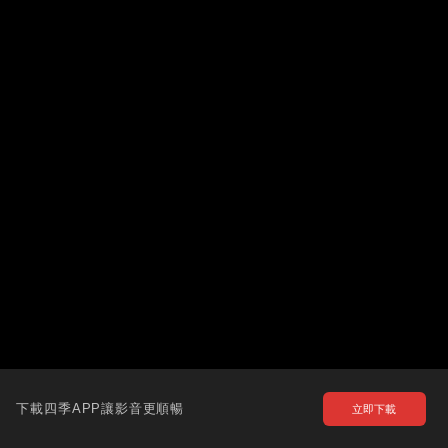
下載四季APP讓影音更順暢
立即下載