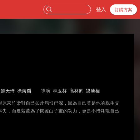
登入
訂購方案
鮑天琦
徐海喬
導演
林玉芬
高林豹
梁勝權
現原來竹染對自己如此怨恨已深，因為自己竟是他的親生父
盡失，而夏紫薰為了恢覆白子畫的功力，更是不惜耗散自己