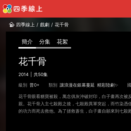
四季線上
/
戲劇
/
花千骨
簡介
分集
花絮
花千骨
2014
共50集
級別
普0+
類別
讓浪漫在銀幕蔓延
精彩陸劇✨
花千骨眼看糖寶被殺，萬念俱灰沖破封印，白子畫再次被
親。花千骨入主七殺殿之後，七殺殿異軍突起，而竹染憑
的功力而死去救他。為了拯救蒼生，白子畫自願來到七殺