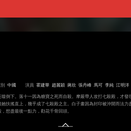
國別
中國
演員
霍建華
趙麗穎
蔣欣
張丹峰
馬可
李純
江明洋
反噬倒下。落十一因為糖寶之死而自殺。摩嚴帶人攻打七殺殿，才發
借她扶搖直上，幾乎成了七殺殿之主。白子畫因為封印被沖開而法力
殿，想盡最後一點力，勸花千骨回頭。