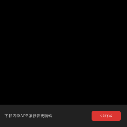
下載四季APP讓影音更順暢
立即下載