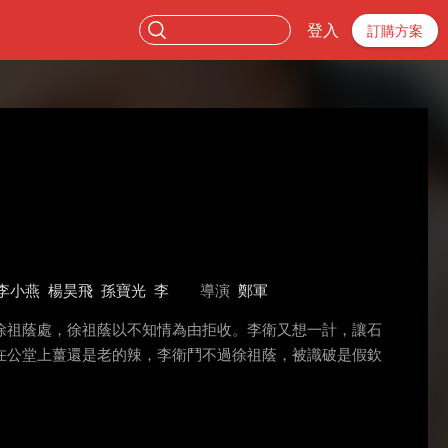
登入
訂購方案
李小燕
楊昊飛
孫寶光
李
導演
鄭軍
徐祖蔭處，徐祖蔭以不知情為由拒收。李衛又想一計，讓石
在公堂上薑還是老的辣，李衛鬥不過徐祖蔭，被識破是假欽