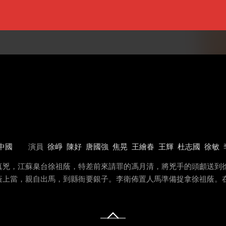
中國
演員
徐崢
陳好
唐國強
焦晃
王繪春
王輝
杜志國
徐敏
真兇，江蘇臬台徐祖蔭，特差前來請罪的馮月清，將兇手的頭顱送到
蔭上當，親自出馬，到縣衙要銀子。李衛佈置人馬準備捉拿徐祖蔭。