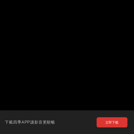
下載四季APP讓影音更順暢
立即下載