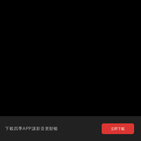
下載四季APP讓影音更順暢
立即下載