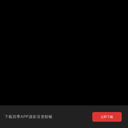
下載四季APP讓影音更順暢
立即下載