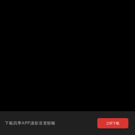
下載四季APP讓影音更順暢
立即下載