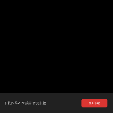
下載四季APP讓影音更順暢
立即下載