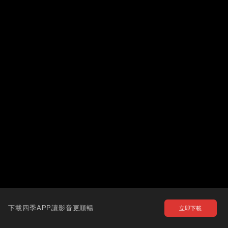
下載四季APP讓影音更順暢
立即下載