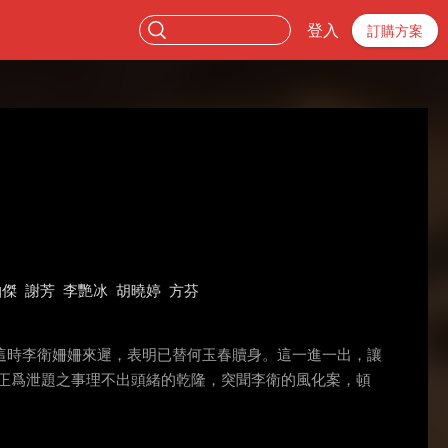
登入
訂購方案
柏傑
謝芳
李艷冰
胡曉婷
方芬
這時李衛姍姍來遲，表明已替何玉春贖身。這一進一出，讓
正爲泄題之事理不出頭緒的乾隆，突聞李衛的風化案，頓