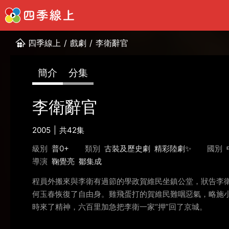
四季線上
/
戲劇
/
李衛辭官
簡介
分集
李衛辭官
2005
共42集
級別
普0+
類別
古裝及歷史劇
精彩陸劇✨
國別
導演
鞠覺亮
鄒集成
程員外搬來與李衛有過節的學政賀維民坐鎮公堂，狀告李
何玉春恢復了自由身。雞飛蛋打的賀維民難咽惡氣，略施
時來了精神，六百里加急把李衛一家“押”回了京城。