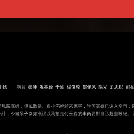
中國
演員
秦沛
溫兆倫
于波
楊俊毅
鄭佩佩
陽光
劉思彤
郝
衛私藏寡婦，傷風敗俗。嶽小滿輕鬆來應審，說何寡婦已遁入空門，
小計，令書呆子秦如漢誤以爲搶走何玉春的李衛要對自己趕盡殺絕。 