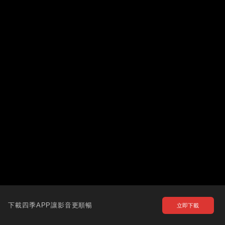
下載四季APP讓影音更順暢
立即下載