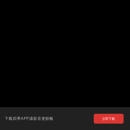
下載四季APP讓影音更順暢
立即下載