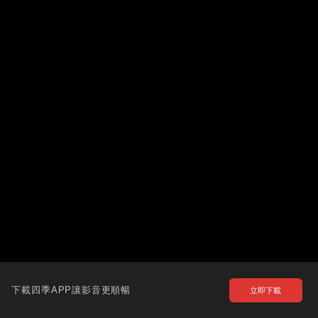
下載四季APP讓影音更順暢
立即下載