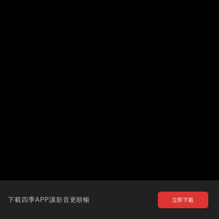
下載四季APP讓影音更順暢
立即下載