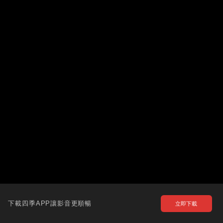
下載四季APP讓影音更順暢
立即下載