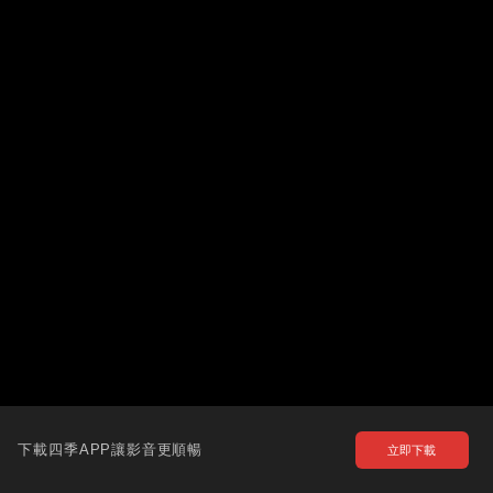
下載四季APP讓影音更順暢
立即下載