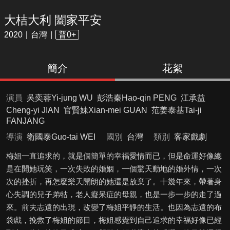
大桔大利 闔家平安
2020
台灣
普0+
簡介
花絮
演員
吳奕蓉Yi-jung WU
彭浩秦Hao-qin PENG
江承益
Cheng-yi JIAN
官賢妹Xian-mei GUAN
范姜泰基Tai-ji
FANJANG
導演
衛國泰Guo-tai WEI
國別
台灣
類別
客家戲劇
梅姐一直追求的，就是個簡單的幸福愛情而已，但是命運好像總
是在開她玩笑，一次失敗的婚姻，一個驚天動地的婚外情，一次
次的挫折，再怎麼樂天開朗的她還是放棄了。十幾年來，帶著身
心失調的兒子弟牯，老人癡呆症的母親，也是一步一步的走了過
來。前夫志遠的出現，改變了梅姐平靜的生活。也因為志遠的布
袋戲，挽救了梅姐的節目，梅姐感覺到自己追求的幸福好像已經