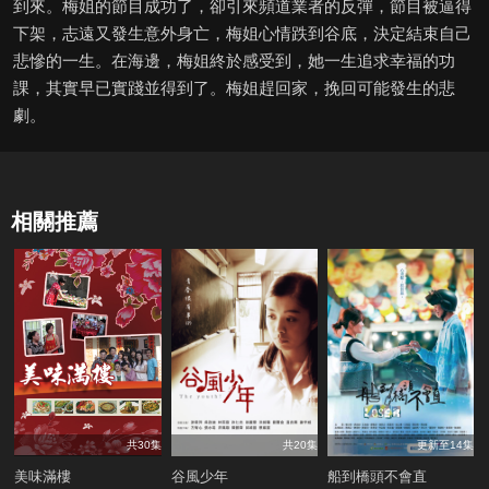
到來。梅姐的節目成功了，卻引來頻道業者的反彈，節目被逼得
下架，志遠又發生意外身亡，梅姐心情跌到谷底，決定結束自己
悲慘的一生。在海邊，梅姐終於感受到，她一生追求幸福的功
課，其實早已實踐並得到了。梅姐趕回家，挽回可能發生的悲
劇。
相關推薦
共30集
共20集
更新至14集
美味滿樓
谷風少年
船到橋頭不會直