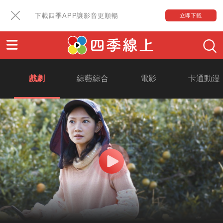
下載四季APP讓影音更順暢
立即下載
戲劇
綜藝綜合
電影
卡通動漫