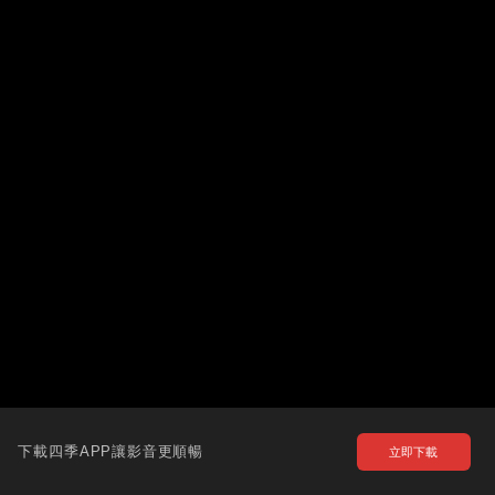
下載四季APP讓影音更順暢
立即下載