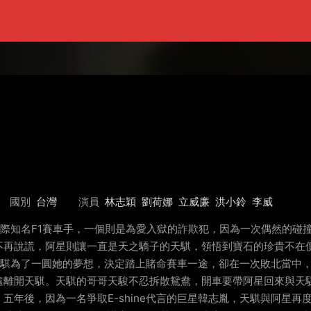
國別
台灣
演員
林志穎
劉荷娜
立威廉
洪小鈴
李威
兼國際知名F1賽車手，一個則是為愛入獄的詐欺犯，因為一次偶然的
不再說謊，阿星則讓一直是天之驕子的天騏，領悟到寶石的珍貴不在
的天騏為了一圓她的夢想，決定踏上賭命賽車一途，卻在一次敗北當中，
遠離開天騏。天騏的哥哥天駿不忍拆散鴛鴦，開車要帶阿星回來與天
五年後，因為一名爭取E-shine代言的巨星韓志胤，天騏與阿星