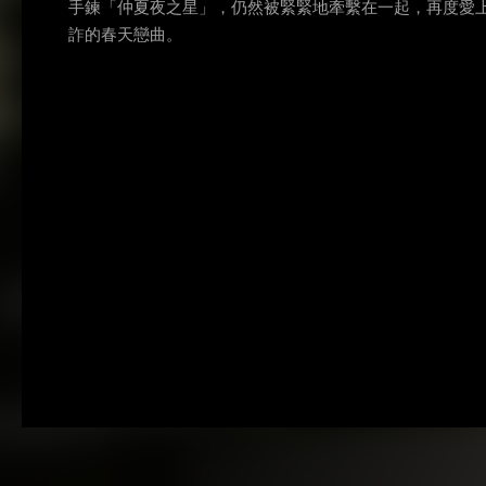
手鍊「仲夏夜之星」，仍然被緊緊地牽繫在一起，再度愛上
詐的春天戀曲。