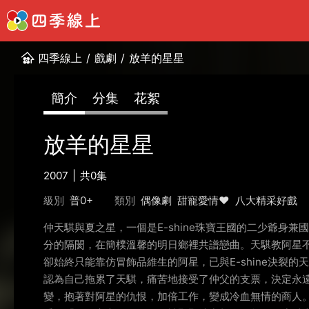
四季線上
/
戲劇
/
放羊的星星
簡介
分集
花絮
放羊的星星
2007
共0集
級別
普0+
類別
偶像劇
甜寵愛情❤️
八大精采好戲
仲天騏與夏之星，一個是E-shine珠寶王國的二少爺身
分的隔閡，在簡樸溫馨的明日鄉裡共譜戀曲。天騏教阿星
卻始終只能靠仿冒飾品維生的阿星，已與E-shine決裂
認為自己拖累了天騏，痛苦地接受了仲父的支票，決定永
變，抱著對阿星的仇恨，加倍工作，變成冷血無情的商人。