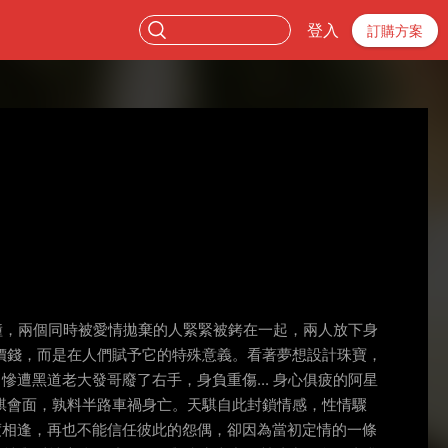
登入
訂購方案
碰撞，兩個同時被愛情拋棄的人緊緊被銬在一起，兩人放下身
價錢，而是在人們賦予它的特殊意義。看著夢想設計珠寶，
慘遭黑道老大發哥廢了右手，身負重傷... 身心俱疲的阿星
騏會面，孰料半路車禍身亡。天騏自此封鎖情感，性情驟
再度相逢，再也不能信任彼此的怨偶，卻因為當初定情的一條