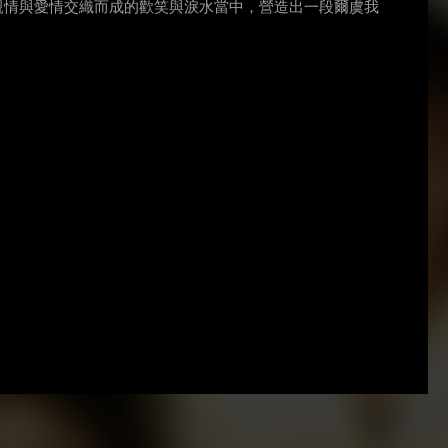
親情與愛情交織而成的歡笑與淚水當中，營造出一段爾虞我