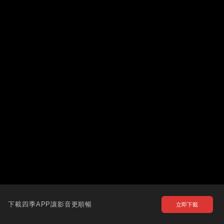
下載四季APP讓影音更順暢
立即下載