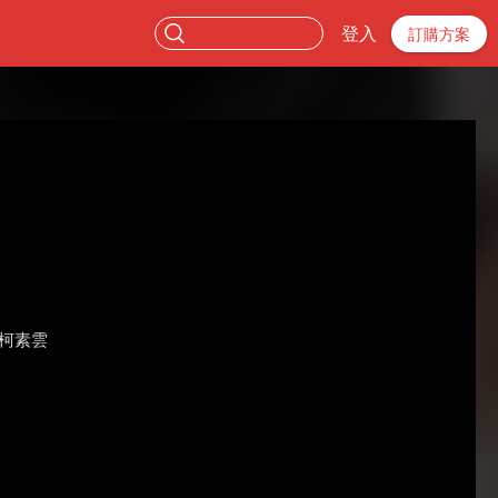
登入
訂購方案
柯素雲