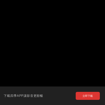
下載四季APP讓影音更順暢
立即下載