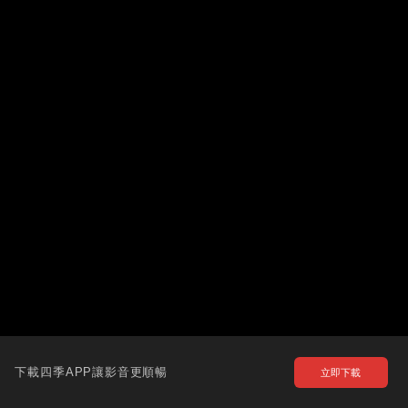
下載四季APP讓影音更順暢
立即下載