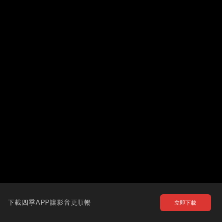
下載四季APP讓影音更順暢
立即下載