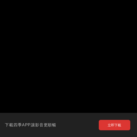
下載四季APP讓影音更順暢
立即下載