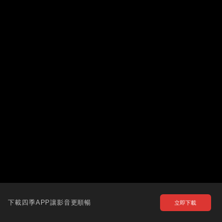
下載四季APP讓影音更順暢
立即下載