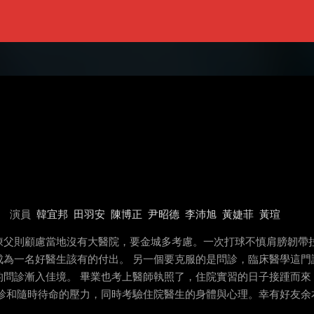
演員
韓宜邦
田羽安
陳博正
尹昭德
李沛旭
黃婕菲
黃瑄
陳父則顧慮當地沒有大醫院，要金城多考慮。一次打球不慎肩膀韌帶
成為一名好醫生該有的付出。 另一個要克服的是問診，臨床醫學這門
的問診漸入佳境。 畢業也考上醫師執照了，住院實習的日子接踵而來
急診和隨時待命的壓力，同時考驗住院醫生的身體與心理。幸有好友余