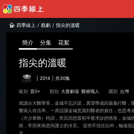
四季線上
/
戲劇
/
指尖的溫暖
簡介
分集
花絮
指尖的溫暖
2014
共30集
級別
普0+
類別
大愛劇場
醫療職人
國別
台灣
就讀台大醫學系，金城不忘許諾，冀望學成回嘉義行醫，
響病人存活率。一席話讓金城意識到醫者的責任，也思考
（方少韋飾）特訓，而且回想當初半夜求診的情形，金城
術，常招來病患與護士的冷言。 這些不信任以外，輪值
月。