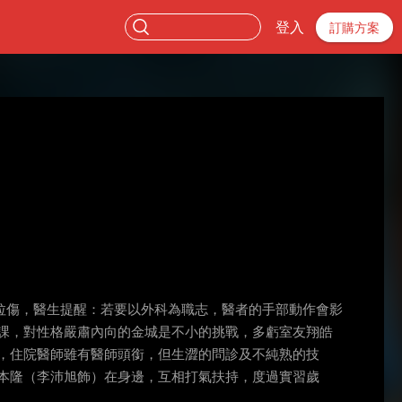
登入
訂購方案
拉傷，醫生提醒：若要以外科為職志，醫者的手部動作會影
課，對性格嚴肅內向的金城是不小的挑戰，多虧室友翔皓
，住院醫師雖有醫師頭銜，但生澀的問診及不純熟的技
本隆（李沛旭飾）在身邊，互相打氣扶持，度過實習歲