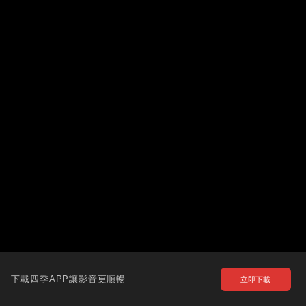
下載四季APP讓影音更順暢
立即下載