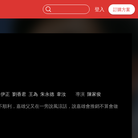
登入
訂購方案
伊正
劉香君
王為
朱永德
韋汝
導演
陳家俊
不順利，嘉雄父又在一旁說風涼話，說嘉雄會推銷不算會做