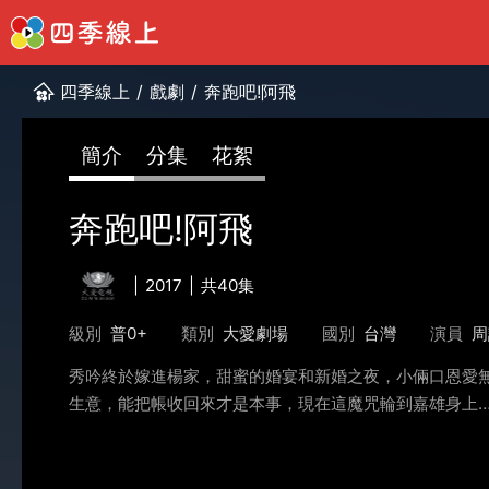
四季線上
/
戲劇
/
奔跑吧!阿飛
簡介
分集
花絮
奔跑吧!阿飛
2017
共40集
級別
普0+
類別
大愛劇場
國別
台灣
演員
周
秀吟終於嫁進楊家，甜蜜的婚宴和新婚之夜，小倆口恩愛
生意，能把帳收回來才是本事，現在這魔咒輪到嘉雄身上