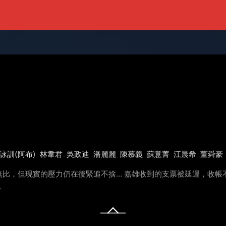
詠訓(阿布)
林韋君
吳政迪
潘麗麗
陳慕義
蘇意菁
江晨希
董舜豪
無比，但現實的壓力仍在後緊追不捨… 嘉雄收到的支票被延遲，收帳
…