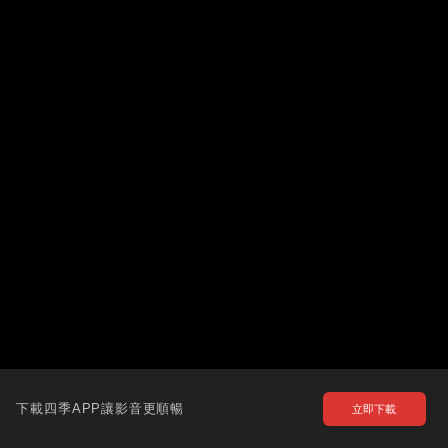
下載四季APP讓影音更順暢
立即下載