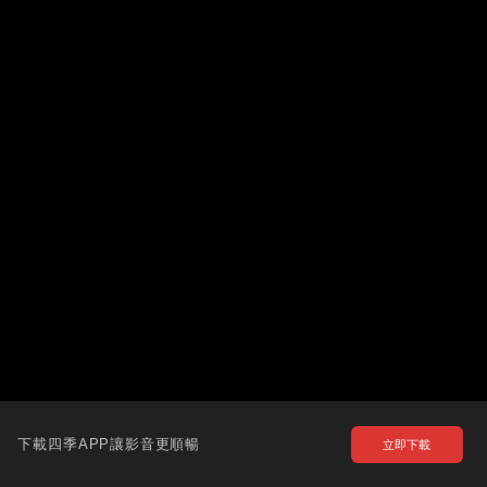
下載四季APP讓影音更順暢
立即下載