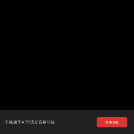
下載四季APP讓影音更順暢
立即下載