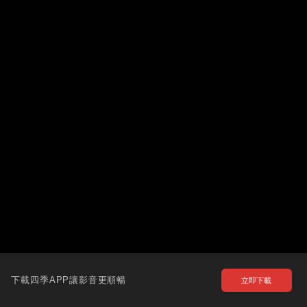
下載四季APP讓影音更順暢
立即下載