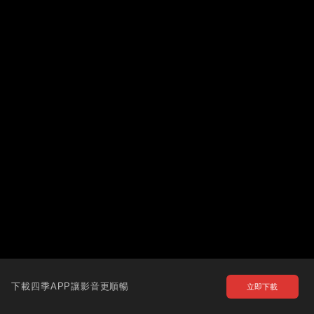
下載四季APP讓影音更順暢
立即下載