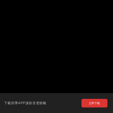
下載四季APP讓影音更順暢
立即下載