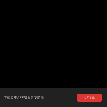
下載四季APP讓影音更順暢
立即下載